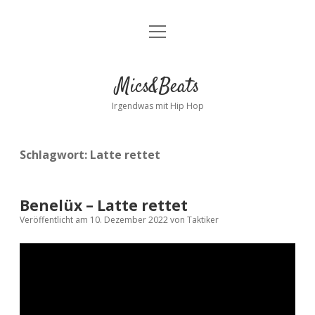
Menü
Kontakt
öffnen
facebook
instagram
bandcamp
spotify
Mics&Beats
Irgendwas mit Hip Hop
Schlagwort:
Latte rettet
Benelüx – Latte rettet
Veröffentlicht am 10. Dezember 2022
von
Taktiker