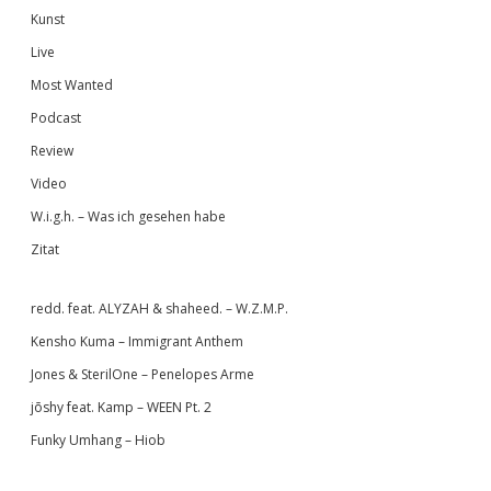
Kunst
Live
Most Wanted
Podcast
Review
Video
W.i.g.h. – Was ich gesehen habe
Zitat
redd. feat. ALYZAH & shaheed. – W.Z.M.P.
Kensho Kuma – Immigrant Anthem
Jones & SterilOne – Penelopes Arme
jōshy feat. Kamp – WEEN Pt. 2
Funky Umhang – Hiob