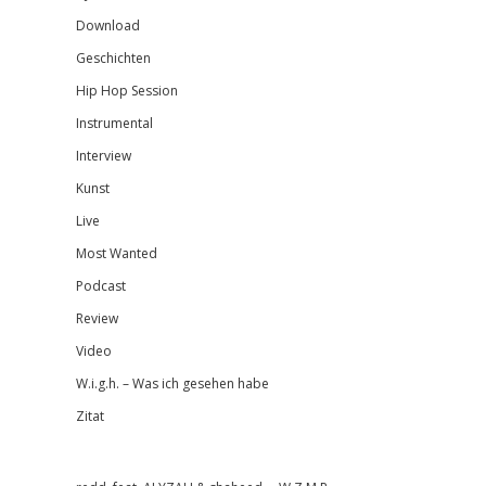
Download
Geschichten
Hip Hop Session
Instrumental
Interview
Kunst
Live
Most Wanted
Podcast
Review
Video
W.i.g.h. – Was ich gesehen habe
Zitat