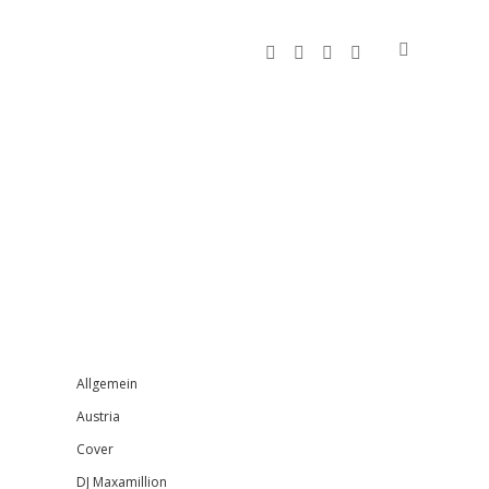
facebook
instagram
bandcamp
spotify
Sidebar
Allgemein
Austria
Cover
DJ Maxamillion