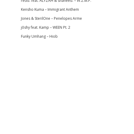
redd. feat. ALYZAH & shaheed. – W.Z.M.P.
Kensho Kuma – Immigrant Anthem
Jones & SterilOne – Penelopes Arme
jōshy feat. Kamp – WEEN Pt. 2
Funky Umhang – Hiob