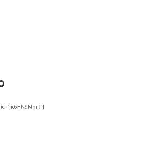
o
 id=“jic6HN9Mm_I“]