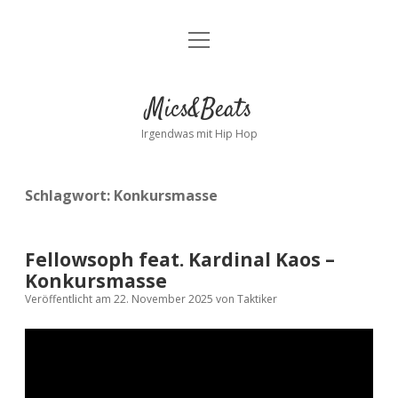
Menü
Kontakt
öffnen
facebook
instagram
bandcamp
spotify
Mics&Beats
Irgendwas mit Hip Hop
Schlagwort:
Konkursmasse
Fellowsoph feat. Kardinal Kaos –
Konkursmasse
Veröffentlicht am 22. November 2025
von
Taktiker