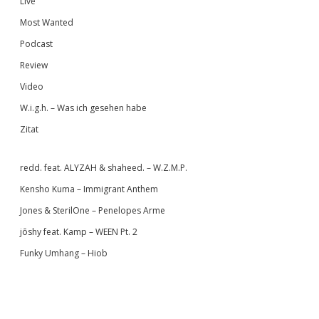
Live
Most Wanted
Podcast
Review
Video
W.i.g.h. – Was ich gesehen habe
Zitat
redd. feat. ALYZAH & shaheed. – W.Z.M.P.
Kensho Kuma – Immigrant Anthem
Jones & SterilOne – Penelopes Arme
jōshy feat. Kamp – WEEN Pt. 2
Funky Umhang – Hiob