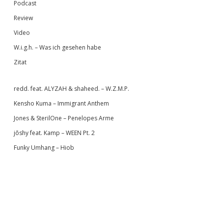
Podcast
Review
Video
W.i.g.h. – Was ich gesehen habe
Zitat
redd. feat. ALYZAH & shaheed. – W.Z.M.P.
Kensho Kuma – Immigrant Anthem
Jones & SterilOne – Penelopes Arme
jōshy feat. Kamp – WEEN Pt. 2
Funky Umhang – Hiob