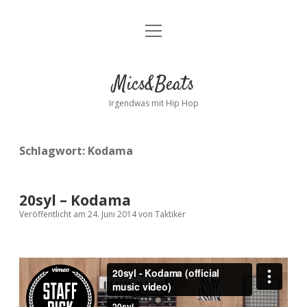
Menü
Kontakt
öffnen
facebook
instagram
bandcamp
spotify
Mics&Beats
Irgendwas mit Hip Hop
Schlagwort:
Kodama
20syl – Kodama
Veröffentlicht am 24. Juni 2014
von
Taktiker