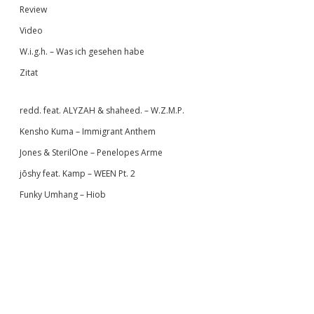
Review
Video
W.i.g.h. – Was ich gesehen habe
Zitat
redd. feat. ALYZAH & shaheed. – W.Z.M.P.
Kensho Kuma – Immigrant Anthem
Jones & SterilOne – Penelopes Arme
jōshy feat. Kamp – WEEN Pt. 2
Funky Umhang – Hiob