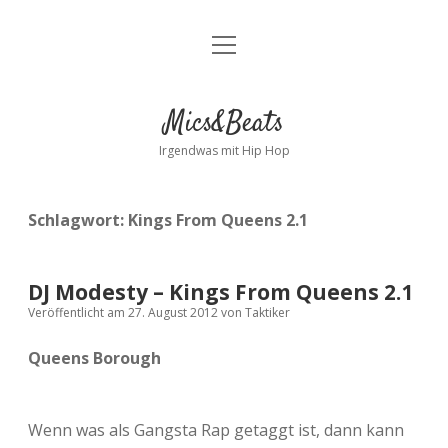
Menü
Kontakt
öffnen
facebook
instagram
bandcamp
spotify
Mics&Beats
Irgendwas mit Hip Hop
Schlagwort:
Kings From Queens 2.1
DJ Modesty – Kings From Queens 2.1
Veröffentlicht am 27. August 2012
von
Taktiker
Queens Borough
Wenn was als Gangsta Rap getaggt ist, dann kann