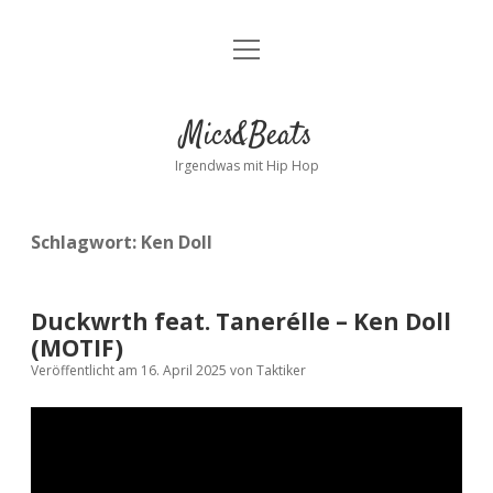
Menü
Kontakt
öffnen
facebook
instagram
bandcamp
spotify
Mics&Beats
Irgendwas mit Hip Hop
Schlagwort:
Ken Doll
Duckwrth feat. Tanerélle – Ken Doll
(MOTIF)
Veröffentlicht am 16. April 2025
von
Taktiker