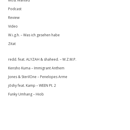
Most Wanted
Podcast
Review
Video
W.i.g.h. – Was ich gesehen habe
Zitat
redd. feat. ALYZAH & shaheed. – W.Z.M.P.
Kensho Kuma – Immigrant Anthem
Jones & SterilOne – Penelopes Arme
jōshy feat. Kamp – WEEN Pt. 2
Funky Umhang – Hiob