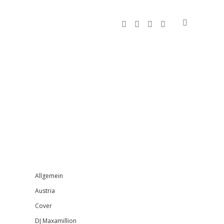
facebook
instagram
bandcamp
spotify
Sidebar
Allgemein
Austria
Cover
DJ Maxamillion