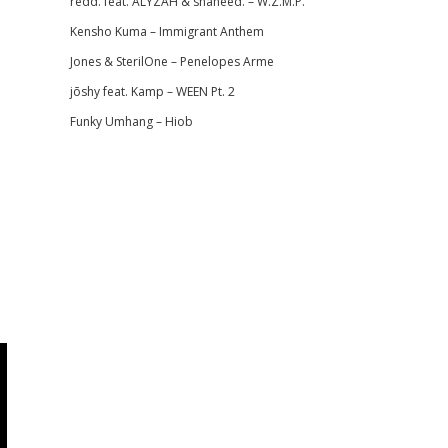
redd. feat. ALYZAH & shaheed. – W.Z.M.P.
Kensho Kuma – Immigrant Anthem
Jones & SterilOne – Penelopes Arme
jōshy feat. Kamp – WEEN Pt. 2
Funky Umhang – Hiob