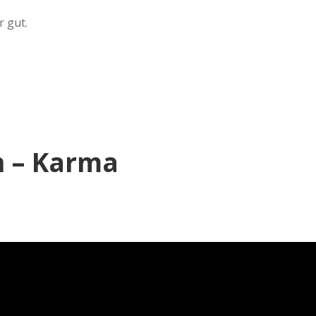
r gut.
n – Karma