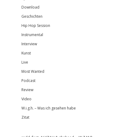
Download
Geschichten
Hip Hop Session
Instrumental
Interview
Kunst
Live
Most Wanted
Podcast
Review
Video
W.i.g.h. – Was ich gesehen habe
Zitat