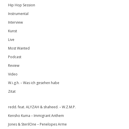
Hip Hop Session
Instrumental
Interview
Kunst
Live
Most Wanted
Podcast
Review
Video
W.i.g.h. – Was ich gesehen habe
Zitat
redd. feat. ALYZAH & shaheed. – W.Z.M.P.
Kensho Kuma – Immigrant Anthem
Jones & SterilOne – Penelopes Arme