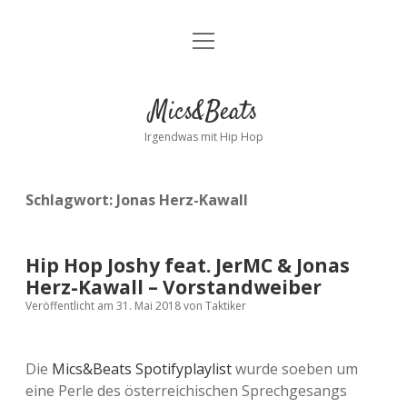
Menü
Kontakt
öffnen
facebook
instagram
bandcamp
spotify
Mics&Beats
Irgendwas mit Hip Hop
Schlagwort:
Jonas Herz-Kawall
Hip Hop Joshy feat. JerMC & Jonas
Herz-Kawall – Vorstandweiber
Veröffentlicht am 31. Mai 2018
von
Taktiker
Die
Mics&Beats Spotifyplaylist
wurde soeben um
eine Perle des österreichischen Sprechgesangs