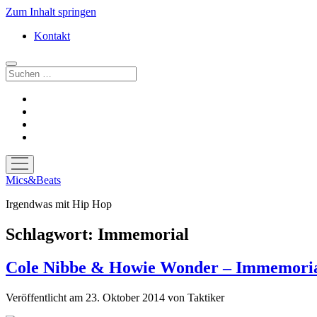
Zum Inhalt springen
Kontakt
Suchen
facebook
instagram
bandcamp
spotify
Menü
öffnen
Mics&Beats
Irgendwas mit Hip Hop
Schlagwort:
Immemorial
Cole Nibbe & Howie Wonder – Immemori
Veröffentlicht am 23. Oktober 2014
von
Taktiker