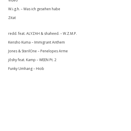
Video
W.i.g.h. – Was ich gesehen habe
Zitat
redd. feat. ALYZAH & shaheed. – W.Z.M.P.
Kensho Kuma – Immigrant Anthem
Jones & SterilOne – Penelopes Arme
jōshy feat. Kamp – WEEN Pt. 2
Funky Umhang – Hiob