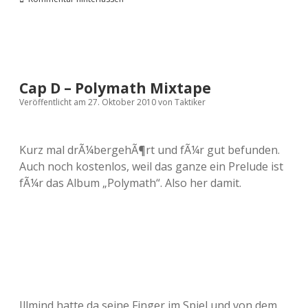
Cap D – Polymath Mixtape
Veröffentlicht am 27. Oktober 2010
von
Taktiker
Kurz mal drÃ¼bergehÃ¶rt und fÃ¼r gut befunden.
Auch noch kostenlos, weil das ganze ein Prelude ist
fÃ¼r das Album „Polymath“. Also her damit.
Illmind hatte da seine Finger im Spiel und von dem