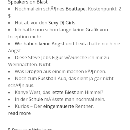
Speakers on Blast
.
Nochmal ein schÃ¶nes
Beattape
, Kostenpunkt: 2
$.
Hut ab vor den
Sexy DJ Girls
.
Ich hatte nun schon lange keine
Grafik
von
Inception mehr.
Wir haben keine Angst
und Texta hatte noch nie
Angst.
Diese Steve Jobs
Figur
wÃ¼nsche ich mir zu
Weihnachten. Nicht.
Was
Drogen
aus einem machen kÃ¶nnen.
Noch zum
Fussball
. Aua, das sieht ja gar nicht
schÃ¶n aus.
Kanye West, das
letzte Biest
am Himmel?
In der
Schule
mÃ¼sste man nochmal sein.
Kurios – Der
eingemauerte
Rentner.
read more
Kommentar hinterlassen