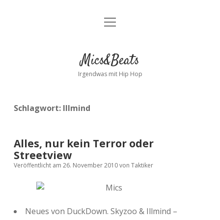
Menü
Kontakt
öffnen
facebook
instagram
bandcamp
spotify
Mics&Beats
Irgendwas mit Hip Hop
Schlagwort:
Illmind
Alles, nur kein Terror oder
Streetview
Veröffentlicht am 26. November 2010
von
Taktiker
Neues von DuckDown. Skyzoo & Illmind –