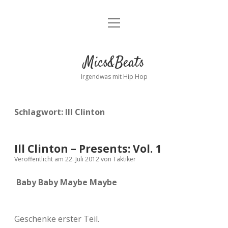
Menü
Kontakt
öffnen
facebook
instagram
bandcamp
spotify
Mics&Beats
Irgendwas mit Hip Hop
Schlagwort:
Ill Clinton
Ill Clinton – Presents: Vol. 1
Veröffentlicht am 22. Juli 2012
von
Taktiker
Baby Baby Maybe Maybe
Geschenke erster Teil.