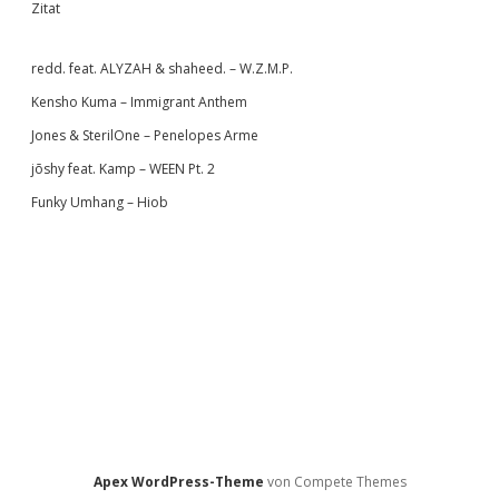
Zitat
redd. feat. ALYZAH & shaheed. – W.Z.M.P.
Kensho Kuma – Immigrant Anthem
Jones & SterilOne – Penelopes Arme
jōshy feat. Kamp – WEEN Pt. 2
Funky Umhang – Hiob
Apex WordPress-Theme
von Compete Themes