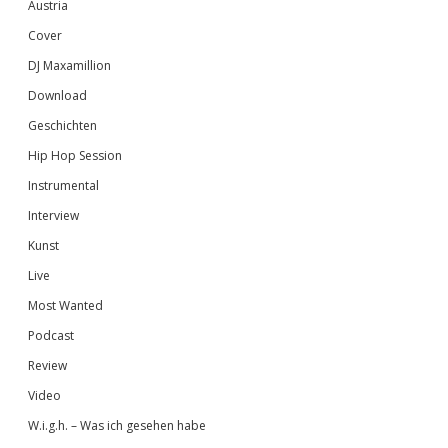
Austria
Cover
DJ Maxamillion
Download
Geschichten
Hip Hop Session
Instrumental
Interview
Kunst
Live
Most Wanted
Podcast
Review
Video
W.i.g.h. – Was ich gesehen habe