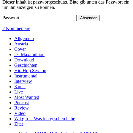
Dieser Inhalt ist passwortgeschützt. Bitte gib unten das Passwort ein,
um ihn anzeigen zu können.
Passwort:
2 Kommentare
Sidebar
Allgemein
Austria
Cover
DJ Maxamillion
Download
Geschichten
Hip Hop Session
Instrumental
Interview
Kunst
Live
Most Wanted
Podcast
Review
Video
W.i.g.h. – Was ich gesehen habe
Zitat