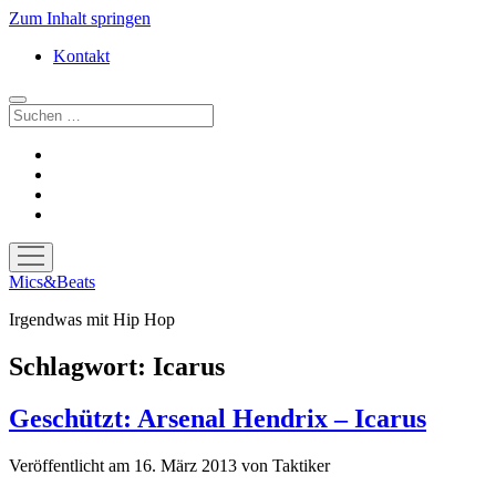
Zum Inhalt springen
Kontakt
Suchen
facebook
instagram
bandcamp
spotify
Menü
öffnen
Mics&Beats
Irgendwas mit Hip Hop
Schlagwort:
Icarus
Geschützt: Arsenal Hendrix – Icarus
Veröffentlicht am 16. März 2013
von
Taktiker