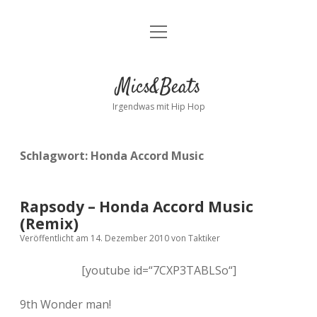
Menü
Kontakt
öffnen
facebook
instagram
bandcamp
spotify
Mics&Beats
Irgendwas mit Hip Hop
Schlagwort:
Honda Accord Music
Rapsody – Honda Accord Music
(Remix)
Veröffentlicht am 14. Dezember 2010
von
Taktiker
[youtube id=“7CXP3TABLSo“]
9th Wonder man!