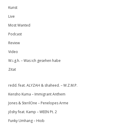
Kunst
Live
Most Wanted
Podcast
Review
Video
W.i.g.h. – Was ich gesehen habe
Zitat
redd. feat. ALYZAH & shaheed. – W.Z.M.P.
Kensho Kuma – Immigrant Anthem
Jones & SterilOne – Penelopes Arme
jōshy feat. Kamp – WEEN Pt. 2
Funky Umhang – Hiob