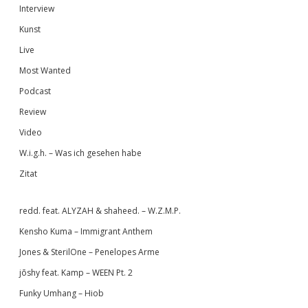
Interview
Kunst
Live
Most Wanted
Podcast
Review
Video
W.i.g.h. – Was ich gesehen habe
Zitat
redd. feat. ALYZAH & shaheed. – W.Z.M.P.
Kensho Kuma – Immigrant Anthem
Jones & SterilOne – Penelopes Arme
jōshy feat. Kamp – WEEN Pt. 2
Funky Umhang – Hiob