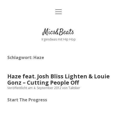
Menü
Kontakt
öffnen
facebook
instagram
bandcamp
spotify
Mics&Beats
Irgendwas mit Hip Hop
Schlagwort:
Haze
Haze feat. Josh Bliss Lighten & Louie
Gonz – Cutting People Off
Veröffentlicht am 4. September 2012
von
Taktiker
Start The Progress