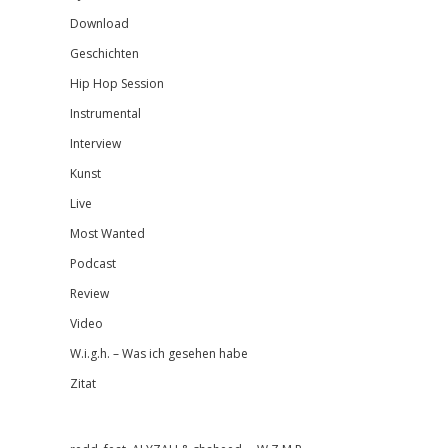
Download
Geschichten
Hip Hop Session
Instrumental
Interview
Kunst
Live
Most Wanted
Podcast
Review
Video
W.i.g.h. – Was ich gesehen habe
Zitat