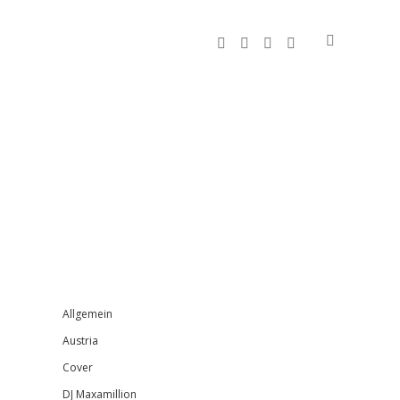
facebook
instagram
bandcamp
spotify
Sidebar
Allgemein
Austria
Cover
DJ Maxamillion