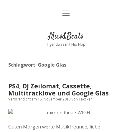
Menü
Kontakt
öffnen
facebook
instagram
bandcamp
spotify
Mics&Beats
Irgendwas mit Hip Hop
Schlagwort:
Google Glas
PS4, DJ Zeilomat, Cassette,
Multitracklove und Google Glas
Veröffentlicht am 15. November 2013
von
Taktiker
Guten Morgen werte Musikfreunde, liebe