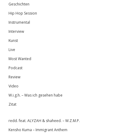
Geschichten
Hip Hop Session
Instrumental
Interview
Kunst
Live
Most Wanted
Podcast
Review
Video
W.i.g.h. – Was ich gesehen habe
Zitat
redd. feat. ALYZAH & shaheed. – W.Z.M.P.
Kensho Kuma – Immigrant Anthem