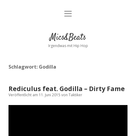
Menü
Kontakt
öffnen
facebook
instagram
bandcamp
spotify
Mics&Beats
Irgendwas mit Hip Hop
Schlagwort:
Godilla
Rediculus feat. Godilla – Dirty Fame
Veröffentlicht am 11. Juni 2015
von
Taktiker