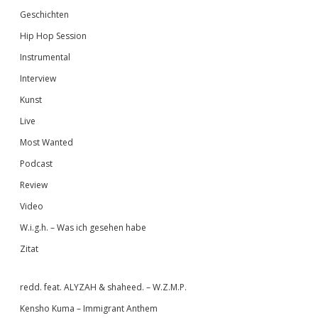
Geschichten
Hip Hop Session
Instrumental
Interview
Kunst
Live
Most Wanted
Podcast
Review
Video
W.i.g.h. – Was ich gesehen habe
Zitat
redd. feat. ALYZAH & shaheed. – W.Z.M.P.
Kensho Kuma – Immigrant Anthem