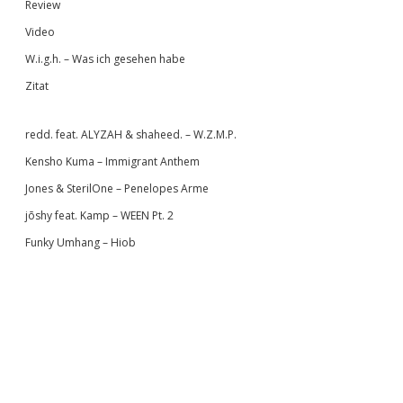
Review
Video
W.i.g.h. – Was ich gesehen habe
Zitat
redd. feat. ALYZAH & shaheed. – W.Z.M.P.
Kensho Kuma – Immigrant Anthem
Jones & SterilOne – Penelopes Arme
jōshy feat. Kamp – WEEN Pt. 2
Funky Umhang – Hiob