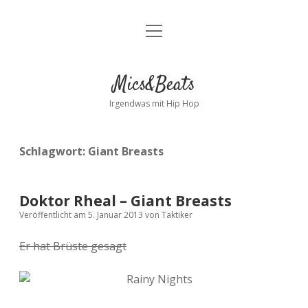
Menü
Kontakt
öffnen
facebook
instagram
bandcamp
spotify
Mics&Beats
Irgendwas mit Hip Hop
Schlagwort:
Giant Breasts
Doktor Rheal – Giant Breasts
Veröffentlicht am 5. Januar 2013
von
Taktiker
Er hat Brüste gesagt