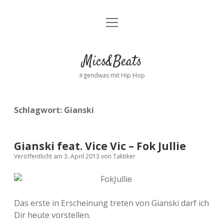
Menü
Kontakt
öffnen
facebook
instagram
bandcamp
spotify
Mics&Beats
Irgendwas mit Hip Hop
Schlagwort:
Gianski
Gianski feat. Vice Vic – Fok Jullie
Veröffentlicht am 3. April 2013
von
Taktiker
Das erste in Erscheinung treten von Gianski darf ich
Dir heute vorstellen.