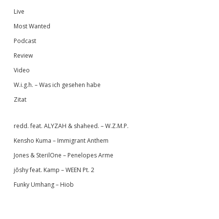
Live
Most Wanted
Podcast
Review
Video
W.i.g.h. – Was ich gesehen habe
Zitat
redd. feat. ALYZAH & shaheed. – W.Z.M.P.
Kensho Kuma – Immigrant Anthem
Jones & SterilOne – Penelopes Arme
jōshy feat. Kamp – WEEN Pt. 2
Funky Umhang – Hiob