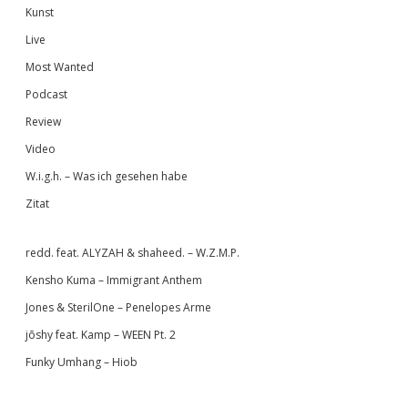
Kunst
Live
Most Wanted
Podcast
Review
Video
W.i.g.h. – Was ich gesehen habe
Zitat
redd. feat. ALYZAH & shaheed. – W.Z.M.P.
Kensho Kuma – Immigrant Anthem
Jones & SterilOne – Penelopes Arme
jōshy feat. Kamp – WEEN Pt. 2
Funky Umhang – Hiob