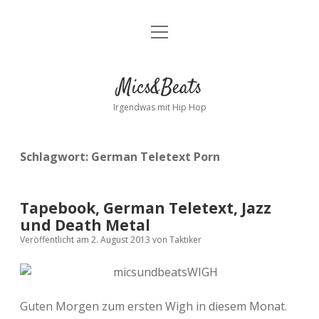
Menü
Kontakt
öffnen
facebook
instagram
bandcamp
spotify
Mics&Beats
Irgendwas mit Hip Hop
Schlagwort:
German Teletext Porn
Tapebook, German Teletext, Jazz
und Death Metal
Veröffentlicht am 2. August 2013
von
Taktiker
Guten Morgen zum ersten Wigh in diesem Monat.