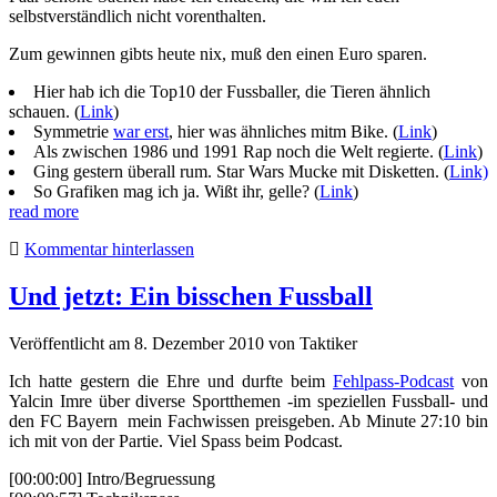
selbstverständlich nicht vorenthalten.
Zum gewinnen gibts heute nix, muß den einen Euro sparen.
Hier hab ich die Top10 der Fussballer, die Tieren ähnlich
schauen. (
Link
)
Symmetrie
war erst
, hier was ähnliches mitm Bike. (
Link
)
Als zwischen 1986 und 1991 Rap noch die Welt regierte. (
Link
)
Ging gestern überall rum. Star Wars Mucke mit Disketten. (
Link)
So Grafiken mag ich ja. Wißt ihr, gelle? (
Link
)
read more
Kommentar hinterlassen
Und jetzt: Ein bisschen Fussball
Veröffentlicht am 8. Dezember 2010
von
Taktiker
Ich hatte gestern die Ehre und durfte beim
Fehlpass-Podcast
von
Yalcin Imre über diverse Sportthemen -im speziellen Fussball- und
den FC Bayern mein Fachwissen preisgeben. Ab Minute 27:10 bin
ich mit von der Partie. Viel Spass beim Podcast.
[00:00:00] Intro/Begruessung