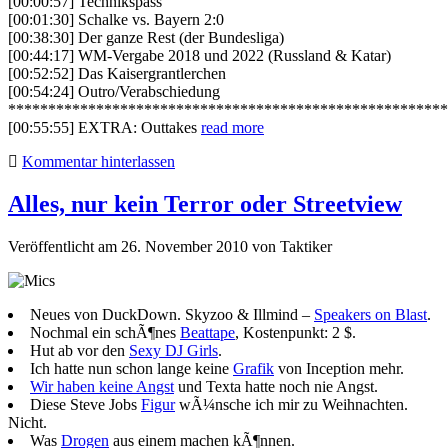
[00:00:57] Technikspass
[00:01:30] Schalke vs. Bayern 2:0
[00:38:30] Der ganze Rest (der Bundesliga)
[00:44:17] WM-Vergabe 2018 und 2022 (Russland & Katar)
[00:52:52] Das Kaisergrantlerchen
[00:54:24] Outro/Verabschiedung
*******************************************************
[00:55:55] EXTRA: Outtakes
read more
Kommentar hinterlassen
Alles, nur kein Terror oder Streetview
Veröffentlicht am 26. November 2010
von
Taktiker
Neues von DuckDown. Skyzoo & Illmind –
Speakers on Blast
.
Nochmal ein schÃ¶nes
Beattape
, Kostenpunkt: 2 $.
Hut ab vor den
Sexy DJ Girls
.
Ich hatte nun schon lange keine
Grafik
von Inception mehr.
Wir haben keine Angst
und Texta hatte noch nie Angst.
Diese Steve Jobs
Figur
wÃ¼nsche ich mir zu Weihnachten.
Nicht.
Was
Drogen
aus einem machen kÃ¶nnen.