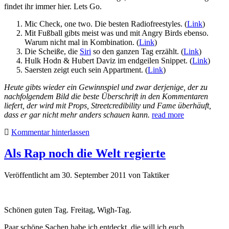
findet ihr immer hier. Lets Go.
Mic Check, one two. Die besten Radiofreestyles. (
Link
)
Mit Fußball gibts meist was und mit Angry Birds ebenso.
Warum nicht mal in Kombination. (
Link
)
Die Scheiße, die
Siri
so den ganzen Tag erzählt. (
Link
)
Hulk Hodn & Hubert Daviz im endgeilen Snippet. (
Link
)
Saersten zeigt euch sein Appartment. (
Link
)
Heute gibts wieder ein Gewinnspiel und zwar derjenige, der zu
nachfolgendem Bild die beste Überschrift in den Kommentaren
liefert, der wird mit Props, Streetcredibility und Fame überhäuft,
dass er gar nicht mehr anders schauen kann.
read more
Kommentar hinterlassen
Als Rap noch die Welt regierte
Veröffentlicht am 30. September 2011
von
Taktiker
Schönen guten Tag. Freitag, Wigh-Tag.
Paar schöne Sachen habe ich entdeckt, die will ich euch