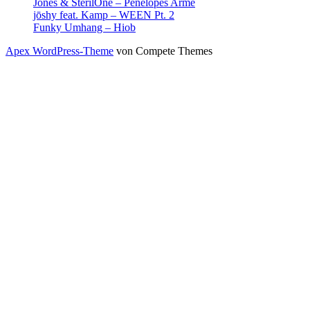
Jones & SterilOne – Penelopes Arme
jōshy feat. Kamp – WEEN Pt. 2
Funky Umhang – Hiob
Apex WordPress-Theme
von Compete Themes