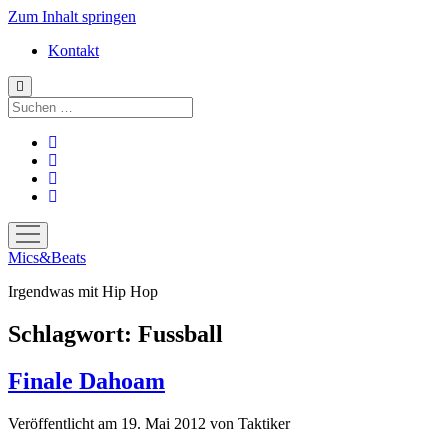
Zum Inhalt springen
Kontakt
Suchen
facebook
instagram
bandcamp
spotify
Menü
öffnen
Mics&Beats
Irgendwas mit Hip Hop
Schlagwort:
Fussball
Finale Dahoam
Veröffentlicht am 19. Mai 2012
von
Taktiker