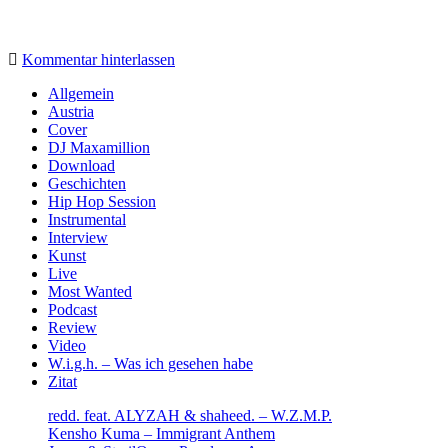
Kommentar hinterlassen
Sidebar
Allgemein
Austria
Cover
DJ Maxamillion
Download
Geschichten
Hip Hop Session
Instrumental
Interview
Kunst
Live
Most Wanted
Podcast
Review
Video
W.i.g.h. – Was ich gesehen habe
Zitat
redd. feat. ALYZAH & shaheed. – W.Z.M.P.
Kensho Kuma – Immigrant Anthem