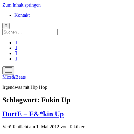
Zum Inhalt springen
Kontakt
Suchen
facebook
instagram
bandcamp
spotify
Menü
öffnen
Mics&Beats
Irgendwas mit Hip Hop
Schlagwort:
Fukin Up
DurtE – F&*kin Up
Veröffentlicht am 1. Mai 2012
von
Taktiker