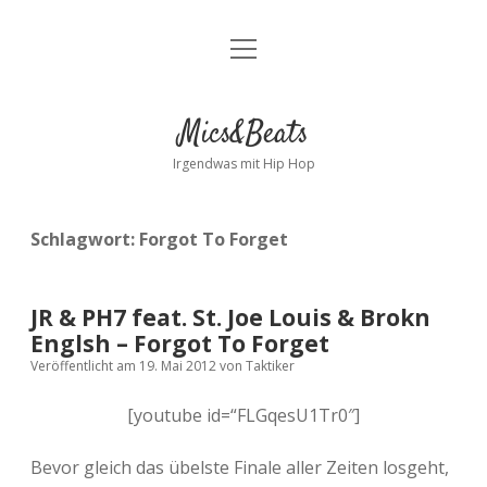
Menü
Kontakt
öffnen
facebook
instagram
bandcamp
spotify
Mics&Beats
Irgendwas mit Hip Hop
Schlagwort:
Forgot To Forget
JR & PH7 feat. St. Joe Louis & Brokn
Englsh – Forgot To Forget
Veröffentlicht am 19. Mai 2012
von
Taktiker
[youtube id=“FLGqesU1Tr0″]
Bevor gleich das übelste Finale aller Zeiten losgeht,