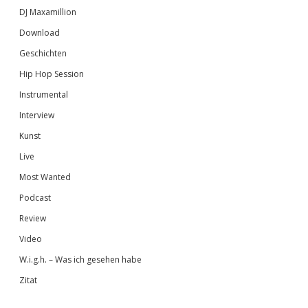
DJ Maxamillion
Download
Geschichten
Hip Hop Session
Instrumental
Interview
Kunst
Live
Most Wanted
Podcast
Review
Video
W.i.g.h. – Was ich gesehen habe
Zitat