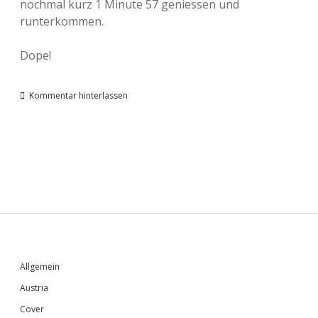
nochmal kurz 1 Minute 57 geniessen und
runterkommen.
Dope!
Kommentar hinterlassen
Sidebar
Allgemein
Austria
Cover