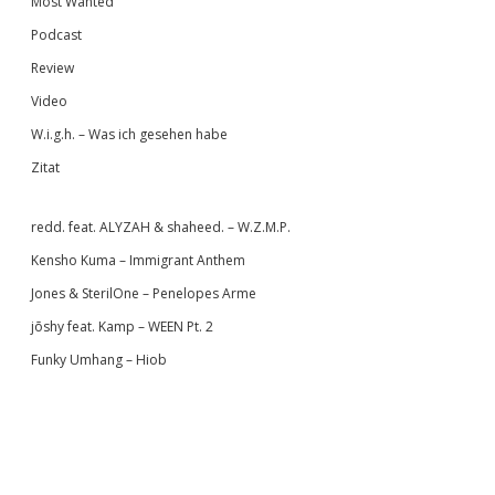
Most Wanted
Podcast
Review
Video
W.i.g.h. – Was ich gesehen habe
Zitat
redd. feat. ALYZAH & shaheed. – W.Z.M.P.
Kensho Kuma – Immigrant Anthem
Jones & SterilOne – Penelopes Arme
jōshy feat. Kamp – WEEN Pt. 2
Funky Umhang – Hiob