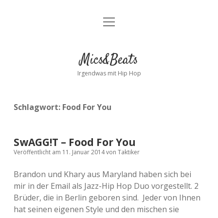
Menü
Kontakt
öffnen
facebook
instagram
bandcamp
spotify
Mics&Beats
Irgendwas mit Hip Hop
Schlagwort:
Food For You
SwAGG!T – Food For You
Veröffentlicht am 11. Januar 2014
von
Taktiker
Brandon und Khary aus Maryland haben sich bei
mir in der Email als Jazz-Hip Hop Duo vorgestellt. 2
Brüder, die in Berlin geboren sind. Jeder von Ihnen
hat seinen eigenen Style und den mischen sie