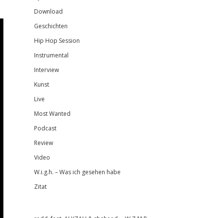
Download
Geschichten
Hip Hop Session
Instrumental
Interview
Kunst
Live
Most Wanted
Podcast
Review
Video
W.i.g.h. – Was ich gesehen habe
Zitat