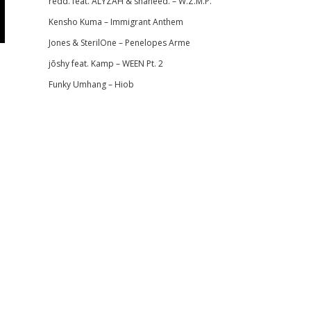
redd. feat. ALYZAH & shaheed. – W.Z.M.P.
Kensho Kuma – Immigrant Anthem
Jones & SterilOne – Penelopes Arme
jōshy feat. Kamp – WEEN Pt. 2
Funky Umhang – Hiob