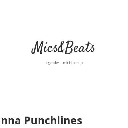
Mics&Beats
Irgendwas mit Hip Hop
enna Punchlines