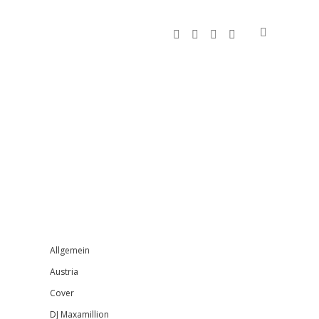
facebook
instagram
bandcamp
spotify
Sidebar
Allgemein
Austria
Cover
DJ Maxamillion