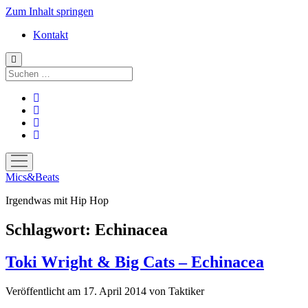
Zum Inhalt springen
Kontakt
Suchen
facebook
instagram
bandcamp
spotify
Menü
öffnen
Mics&Beats
Irgendwas mit Hip Hop
Schlagwort:
Echinacea
Toki Wright & Big Cats – Echinacea
Veröffentlicht am 17. April 2014
von
Taktiker