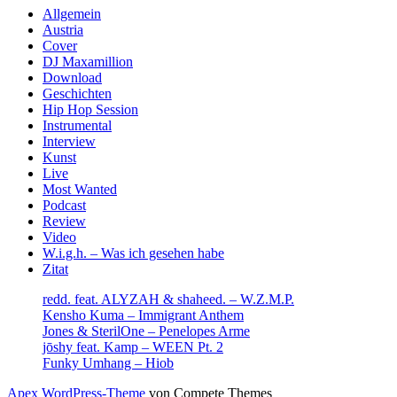
Sidebar
Allgemein
Austria
Cover
DJ Maxamillion
Download
Geschichten
Hip Hop Session
Instrumental
Interview
Kunst
Live
Most Wanted
Podcast
Review
Video
W.i.g.h. – Was ich gesehen habe
Zitat
redd. feat. ALYZAH & shaheed. – W.Z.M.P.
Kensho Kuma – Immigrant Anthem
Jones & SterilOne – Penelopes Arme
jōshy feat. Kamp – WEEN Pt. 2
Funky Umhang – Hiob
Apex WordPress-Theme
von Compete Themes