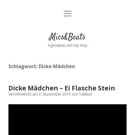
Menü
Kontakt
öffnen
facebook
instagram
bandcamp
spotify
Mics&Beats
Irgendwas mit Hip Hop
Schlagwort:
Dicke Mädchen
Dicke Mädchen – Ei Flasche Stein
Veröffentlicht am 3. September 2015
von
Taktiker