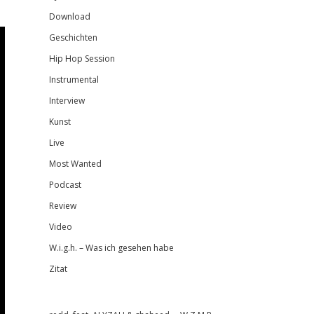
Download
Geschichten
Hip Hop Session
Instrumental
Interview
Kunst
Live
Most Wanted
Podcast
Review
Video
W.i.g.h. – Was ich gesehen habe
Zitat