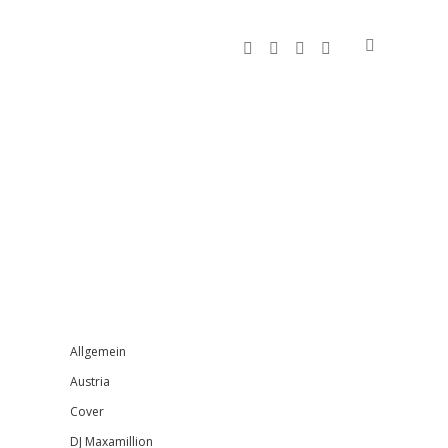
facebook
instagram
bandcamp
spotify
Sidebar
Allgemein
Austria
Cover
DJ Maxamillion