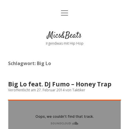
Menü
Kontakt
öffnen
facebook
instagram
bandcamp
spotify
Mics&Beats
Irgendwas mit Hip Hop
Schlagwort:
Big Lo
Big Lo feat. DJ Fumo – Honey Trap
Veröffentlicht am 27. Februar 2014
von
Taktiker