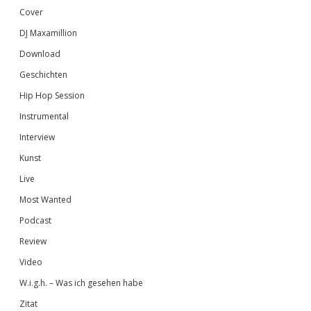
Cover
DJ Maxamillion
Download
Geschichten
Hip Hop Session
Instrumental
Interview
Kunst
Live
Most Wanted
Podcast
Review
Video
W.i.g.h. – Was ich gesehen habe
Zitat