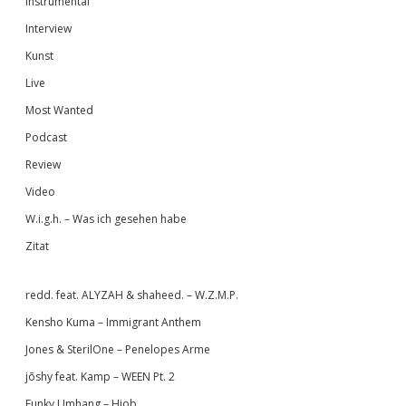
Instrumental
Interview
Kunst
Live
Most Wanted
Podcast
Review
Video
W.i.g.h. – Was ich gesehen habe
Zitat
redd. feat. ALYZAH & shaheed. – W.Z.M.P.
Kensho Kuma – Immigrant Anthem
Jones & SterilOne – Penelopes Arme
jōshy feat. Kamp – WEEN Pt. 2
Funky Umhang – Hiob