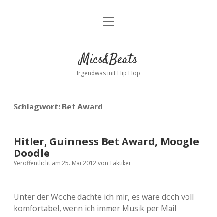
Menü
Kontakt
öffnen
facebook
instagram
bandcamp
spotify
Mics&Beats
Irgendwas mit Hip Hop
Schlagwort:
Bet Award
Hitler, Guinness Bet Award, Moogle
Doodle
Veröffentlicht am 25. Mai 2012
von
Taktiker
Unter der Woche dachte ich mir, es wäre doch voll
komfortabel, wenn ich immer Musik per Mail