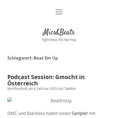
Menü
Kontakt
öffnen
facebook
instagram
bandcamp
spotify
Mics&Beats
Irgendwas mit Hip Hop
Schlagwort:
Beat Em Up
Podcast Session: Gmocht in
Österreich
Veröffentlicht am 8. Februar 2015
von
Taktiker
DMC und Blackbox haben einen
Sampler
mit