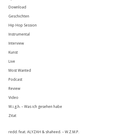
Download
Geschichten
Hip Hop Session
Instrumental
Interview
Kunst
Live
Most Wanted
Podcast
Review
Video
W.i.g.h. – Was ich gesehen habe
Zitat
redd. feat. ALYZAH & shaheed. – W.Z.M.P.