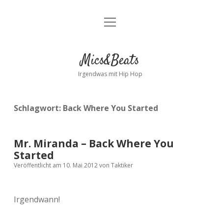
Menü
Kontakt
öffnen
facebook
instagram
bandcamp
spotify
Mics&Beats
Irgendwas mit Hip Hop
Schlagwort:
Back Where You Started
Mr. Miranda – Back Where You
Started
Veröffentlicht am 10. Mai 2012
von
Taktiker
Irgendwann!