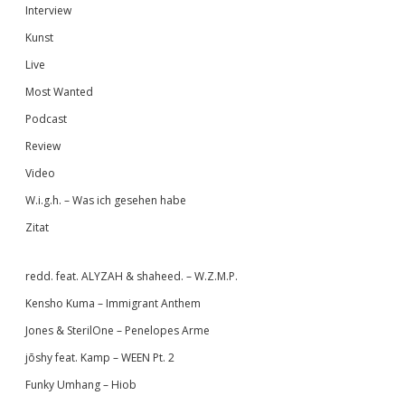
Interview
Kunst
Live
Most Wanted
Podcast
Review
Video
W.i.g.h. – Was ich gesehen habe
Zitat
redd. feat. ALYZAH & shaheed. – W.Z.M.P.
Kensho Kuma – Immigrant Anthem
Jones & SterilOne – Penelopes Arme
jōshy feat. Kamp – WEEN Pt. 2
Funky Umhang – Hiob