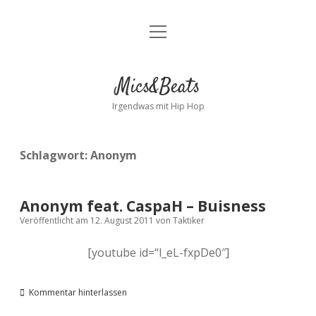
Menü
Kontakt
öffnen
facebook
instagram
bandcamp
spotify
Mics&Beats
Irgendwas mit Hip Hop
Schlagwort:
Anonym
Anonym feat. CaspaH – Buisness
Veröffentlicht am 12. August 2011
von
Taktiker
[youtube id=“l_eL-fxpDe0″]
Kommentar hinterlassen