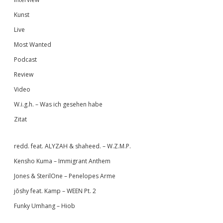
Kunst
Live
Most Wanted
Podcast
Review
Video
W.i.g.h. – Was ich gesehen habe
Zitat
redd. feat. ALYZAH & shaheed. – W.Z.M.P.
Kensho Kuma – Immigrant Anthem
Jones & SterilOne – Penelopes Arme
jōshy feat. Kamp – WEEN Pt. 2
Funky Umhang – Hiob