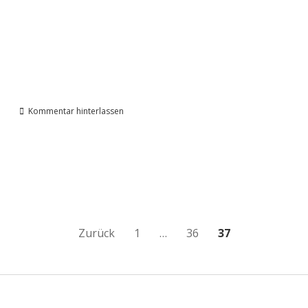
Kommentar hinterlassen
Seitennummerierung
Zurück
1
…
36
37
der
Beiträge