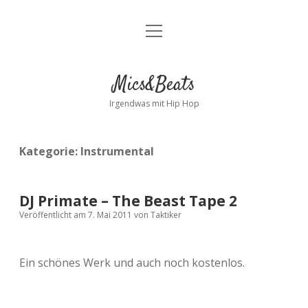
Menü
Kontakt
öffnen
facebook
instagram
bandcamp
spotify
Mics&Beats
Irgendwas mit Hip Hop
Kategorie:
Instrumental
DJ Primate – The Beast Tape 2
Veröffentlicht am 7. Mai 2011
von
Taktiker
Ein schönes Werk und auch noch kostenlos.