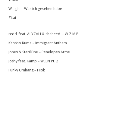
W.i.g.h. – Was ich gesehen habe
Zitat
redd. feat. ALYZAH & shaheed. – W.Z.M.P.
Kensho Kuma – Immigrant Anthem
Jones & SterilOne – Penelopes Arme
jōshy feat. Kamp – WEEN Pt. 2
Funky Umhang – Hiob