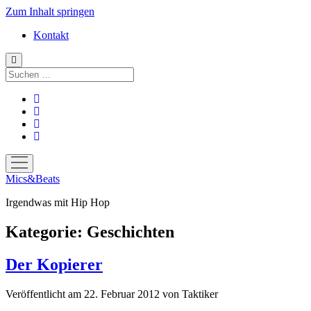
Zum Inhalt springen
Kontakt
Suchen
facebook
instagram
bandcamp
spotify
Menü
öffnen
Mics&Beats
Irgendwas mit Hip Hop
Kategorie:
Geschichten
Der Kopierer
Veröffentlicht am 22. Februar 2012
von
Taktiker