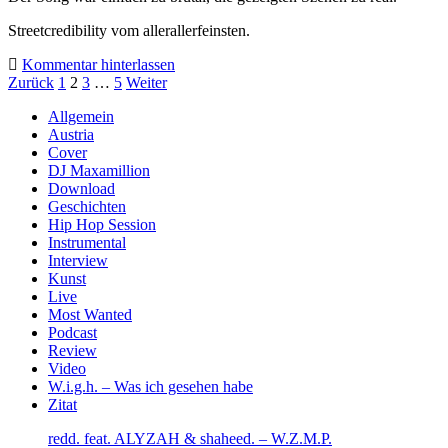
Streetcredibility vom allerallerfeinsten.
Kommentar hinterlassen
Seitennummerierung
Zurück
1
2
3
…
5
Weiter
der
Sidebar
Allgemein
Austria
Beiträge
Cover
DJ Maxamillion
Download
Geschichten
Hip Hop Session
Instrumental
Interview
Kunst
Live
Most Wanted
Podcast
Review
Video
W.i.g.h. – Was ich gesehen habe
Zitat
redd. feat. ALYZAH & shaheed. – W.Z.M.P.