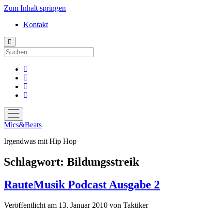
Zum Inhalt springen
Kontakt
Suchen
facebook
instagram
bandcamp
spotify
Menü
öffnen
Mics&Beats
Irgendwas mit Hip Hop
Schlagwort:
Bildungsstreik
RauteMusik Podcast Ausgabe 2
Veröffentlicht am 13. Januar 2010
von
Taktiker