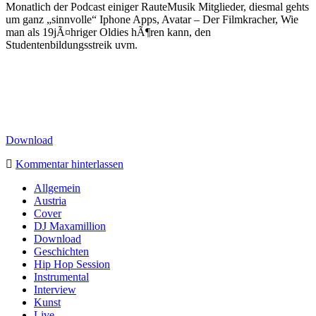
Monatlich der Podcast einiger RauteMusik Mitglieder, diesmal gehts
um ganz „sinnvolle“ Iphone Apps, Avatar – Der Filmkracher, Wie
man als 19jÃ¤hriger Oldies hÃ¶ren kann, den
Studentenbildungsstreik uvm.
Download
Kommentar hinterlassen
Sidebar
Allgemein
Austria
Cover
DJ Maxamillion
Download
Geschichten
Hip Hop Session
Instrumental
Interview
Kunst
Live